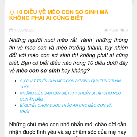
10 ĐIỀU VỀ MÈO CON SƠ SINH MÀ
KHÔNG PHẢI AI CŨNG BIẾT
17/06/2020
4059
0
Những người nuôi mèo rất “rành” những thông
tin về mèo con và mèo trưởng thành, tuy nhiên
đối với mèo con sơ sinh thì không phải ai cũng
biết. Bạn có biết điều nào trong 10 điều dưới đây
về
mèo con sơ sinh
hay không?
SỰ PHÁT TRIỂN CỦA MÈO CON SƠ SINH QUA TỪNG TUẦN
TUỔI
NHỮNG ĐIỀU BẠN CẦN BIẾT KHI CHUẨN BỊ TẬP CHO MÈO
CON ĂN DẶM
BÍ QUYẾT CHỌN ĐƯỢC THỨC ĂN CHO MÈO CON TỐT
NHẤT
Những chú mèo con nhỏ nhắn mới chào đời cần
nhận được tình yêu và sự chăm sóc của mẹ hay