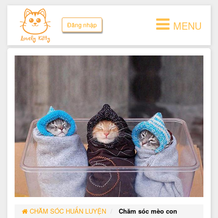
MENU
Đăng nhập
CHĂM SÓC HUẤN LUYỆN
Chăm sóc mèo con