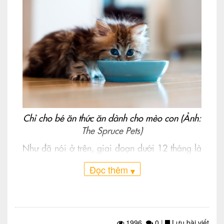
Chỉ cho bé ăn thức ăn dành cho mèo con (Ảnh:
The Spruce Pets)
Như đã nói ở trên, giai đoạn dưới 12 tháng là
thời kỳ phát triển rất nhanh chóng của mèo
Đọc thêm
▾
con. Không chỉ vậy, ở độ tuổi này, mèo con vô
cùng tinh nghịch và có thể hoạt động hết công
sức cả ngày để vui chơi. Vậy nên chúng cần rất
nhiều dinh dưỡng cho sự phát triển và năng
1996
0
|
Lưu bài viết