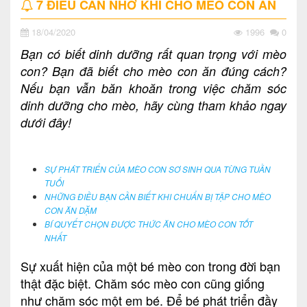
7 ĐIỀU CẦN NHỚ KHI CHO MÈO CON ĂN
18/04/2020
1996
0
Bạn có biết dinh dưỡng rất quan trọng với mèo
con? Bạn đã biết cho mèo con ăn đúng cách?
Nếu bạn vẫn băn khoăn trong việc chăm sóc
dinh dưỡng cho mèo, hãy cùng tham khảo ngay
dưới đây!
SỰ PHÁT TRIỂN CỦA MÈO CON SƠ SINH QUA TỪNG TUẦN
TUỔI
NHỮNG ĐIỀU BẠN CẦN BIẾT KHI CHUẨN BỊ TẬP CHO MÈO
CON ĂN DẶM
BÍ QUYẾT CHỌN ĐƯỢC THỨC ĂN CHO MÈO CON TỐT
NHẤT
Sự xuất hiện của một bé mèo con trong đời bạn
thật đặc biệt. Chăm sóc mèo con cũng giống
như chăm sóc một em bé. Để bé phát triển đầy