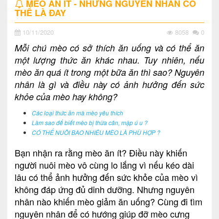
MÈO ĂN ÍT - NHỮNG NGUYÊN NHÂN CÓ
THỂ LÀ ĐAY
10/11/2020
8058
0
Mỗi chú mèo có sở thích ăn uống và có thể ăn
một lượng thức ăn khác nhau. Tuy nhiên, nếu
mèo ăn quá ít trong một bữa ăn thì sao? Nguyên
nhân là gì và điều này có ảnh hưởng đến sức
khỏe của mèo hay không?
Các loại thức ăn mà mèo yêu thích
Làm sao để biết mèo bị thừa cân, mập ú u ?
CÓ THỂ NUÔI BAO NHIÊU MÈO LÀ PHÙ HỢP ?
Bạn nhận ra rằng mèo ăn ít? Điều này khiến
người nuôi mèo vô cùng lo lắng vì nếu kéo dài
lâu có thể ảnh hưởng đến sức khỏe của mèo vì
không đáp ứng đủ dinh dưỡng. Nhưng nguyên
nhân nào khiến mèo giảm ăn uống? Cùng đi tìm
nguyên nhân để có hướng giúp đỡ mèo cưng