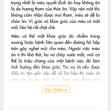
trọng nhất là mèo quyết định ăn hay không ăn
là do hương thơm của thức ăn. Vậy nên một khi
không cảm nhận được mùi thơm, mèo sẽ dễ bị
chán ăn. Vị giác và khứu giác của mèo có một
mối liên hệ rất chặt chẽ.
Mèo có thể mất khứu giác do nhiễm trùng
xoang hoặc bệnh liên quan đến đường hô hấp
trên gây nghẹt mũi cho mèo. Ngoài việc mèo
ăn ít thì khó thở, ho và chảy nước mắt, mũi có
thể là triệu chứng của một bệnh nào đó làm
ảnh hưởng đến khứu giác. Tin vui là nếu được
điều trị tận gốc vấn đề về hô hấp thì mèo sẽ
sớm ăn lại sau khi ngửi được mùi thơm của
thức ăn như ban đầu.
Đọc thêm
▾
Do tâm lý