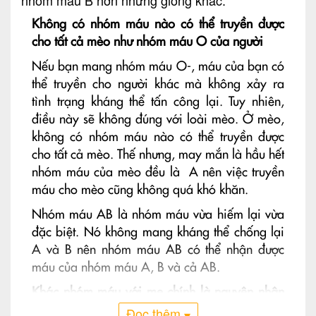
nhóm máu B hơn những giống khác.
Không có nhóm máu nào có thể truyền được
cho tất cả mèo như nhóm máu O của người
Nếu bạn mang nhóm máu O-, máu của bạn có
thể truyền cho người khác mà không xảy ra
tình trạng kháng thể tấn công lại. Tuy nhiên,
điều này sẽ không đúng với loài mèo. Ở mèo,
không có nhóm máu nào có thể truyền được
cho tất cả mèo. Thế nhưng, may mắn là hầu hết
nhóm máu của mèo đều là A nên việc truyền
máu cho mèo cũng không quá khó khăn.
Nhóm máu AB là nhóm máu vừa hiếm lại vừa
đặc biệt. Nó không mang kháng thể chống lại
A và B nên nhóm máu AB có thể nhận được
máu của nhóm máu A, B và cả AB.
Khác nhóm máu với mẹ chính là nguyên nhân
cả đàn mèo con chết dần sau khi chào đời
Đọc thêm
▾