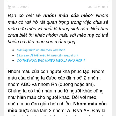
01/06/2020
3262
1
Bạn có biết về
nhóm máu của mèo
? Nhóm
máu có vai trò rất quan trọng trong việc chia sẻ
máu cứu mèo và nhất là trong sinh sản. Nếu bạn
chưa biết thì khác nhóm máu với mèo mẹ có thể
khiến cả đàn mèo con mất mạng.
Các loại thức ăn mà mèo yêu thích
Làm sao để biết mèo bị thừa cân, mập ú u ?
CÓ THỂ NUÔI BAO NHIÊU MÈO LÀ PHÙ HỢP ?
Nhóm máu của con người khá phức tạp. Nhóm
máu của chúng ta được xác định bởi 2 nhóm:
nhóm ABO và nhóm Rh (dương hoặc âm).
Chúng ta có thể nhận máu từ người khác cũng
như hiến máu cho người khác. Đối với mèo,
nhóm máu đơn giản hơn nhiều.
Nhóm máu của
được chia làm 3 nhóm: A, B và AB. Đây là
mèo