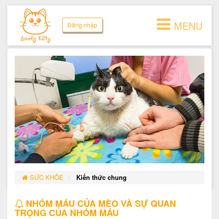
MENU
Đăng nhập
SỨC KHỎE
Kiến thức chung
NHÓM MÁU CỦA MÈO VÀ SỰ QUAN
TRỌNG CỦA NHÓM MÁU