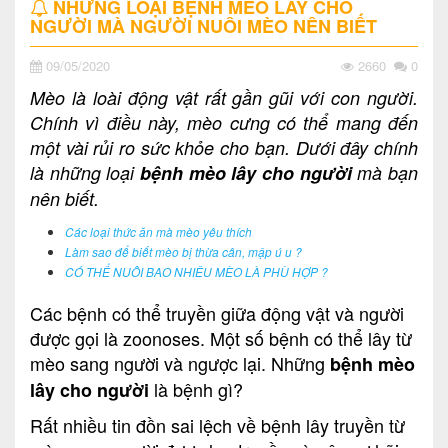
NHỮNG LOẠI BỆNH MÈO LÂY CHO
NGƯỜI MÀ NGƯỜI NUÔI MÈO NÊN BIẾT
09/05/2020
2660
0
Mèo là loài động vật rất gần gũi với con người.
Chính vì điều này, mèo cưng có thể mang đến
một vài rủi ro sức khỏe cho bạn. Dưới đây chính
là những loại
bệnh mèo lây cho người
mà bạn
nên biết.
Các loại thức ăn mà mèo yêu thích
Làm sao để biết mèo bị thừa cân, mập ú u ?
CÓ THỂ NUÔI BAO NHIÊU MÈO LÀ PHÙ HỢP ?
Các bệnh có thể truyền giữa động vật và người
được gọi là zoonoses. Một số bệnh có thể lây từ
mèo sang người và ngược lại. Những
bệnh mèo
là bệnh gì?
lây cho người
Rất nhiều tin đồn sai lệch về bệnh lây truyền từ